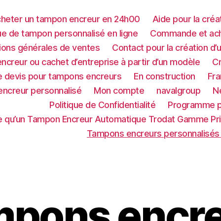
heter un tampon encreur en 24h00
Aide pour la cré
ue de tampon personnalisé en ligne
Commande et ach
ions générales de ventes
Contact pour la création d
ncreur ou cachet d’entreprise à partir d’un modèle
C
 devis pour tampons encreurs
En construction
Fr
encreur personnalisé
Mon compte
navalgroup
N
Politique de Confidentialité
Programme p
e qu’un Tampon Encreur Automatique Trodat Gamme Pri
Tampons encreurs personnalisés 
pons encr