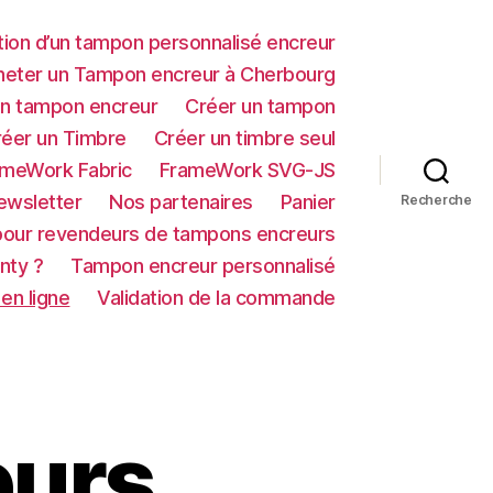
ation d’un tampon personnalisé encreur
eter un Tampon encreur à Cherbourg
’un tampon encreur
Créer un tampon
réer un Timbre
Créer un timbre seul
ameWork Fabric
FrameWork SVG-JS
ewsletter
Nos partenaires
Panier
Recherche
our revendeurs de tampons encreurs
nty ?
Tampon encreur personnalisé
en ligne
Validation de la commande
eurs